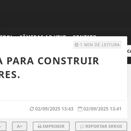
TEBOL
CÂMERAS AO VIVO
CONTATO
1 MIN DE LEITURA
PESQUISADORES DA UNEMAT DIVULGAM NOTA TÉCNICA Q
A PARA CONSTRUIR
RES.
02/09/2025 13:43
02/09/2025 13:41
-
A+
IMPRIMIR
REPORTAR ERROS