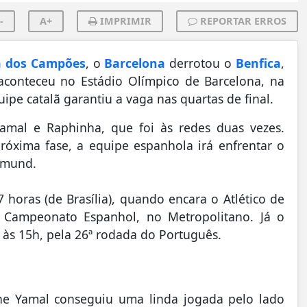
-
A+
IMPRIMIR
REPORTAR ERROS
a dos Campões
, o
Barcelona
derrotou o
Benfica
,
 aconteceu no Estádio Olímpico de Barcelona, na
pe catalã garantiu a vaga nas quartas de final.
mal e Raphinha, que foi às redes duas vezes.
óxima fase, a equipe espanhola irá enfrentar o
rtmund.
horas (de Brasília), quando encara o Atlético de
o Campeonato Espanhol, no Metropolitano. Já o
, às 15h, pela 26ª rodada do Português.
ne Yamal conseguiu uma linda jogada pelo lado