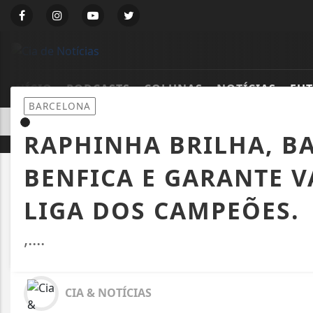
INÍCIO
PODCASTS
COLUNAS
NOTÍCIAS
FU
BARCELONA
EM ALTA
ES PARA EDIÇÃO DO SEGUNDO SEMESTRE VÃO ATÉ 17 DE JULHO
RAPHINHA BRILHA, B
BENFICA E GARANTE 
LIGA DOS CAMPEÕES.
,....
CIA & NOTÍCIAS